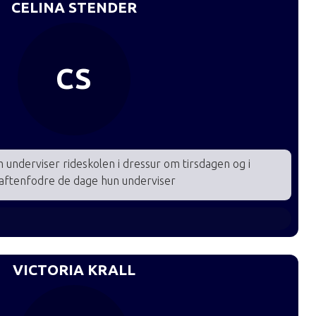
CELINA STENDER
CS
m underviser rideskolen i dressur om tirsdagen og i
aftenfodre de dage hun underviser
22 onsdag
23 onsdag
VICTORIA KRALL
24 onsdag
25 onsdag