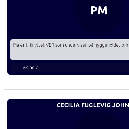
PM
Pia er tilknyttet VER som underviser på hyggeholdet o
Begynder Hyggehold H27 onsdag
Vis hold
CECILIA FUGLEVIG JOH