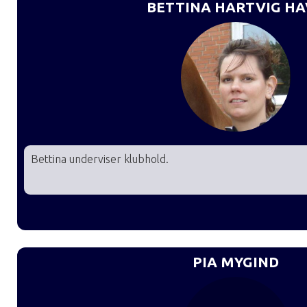
BETTINA HARTVIG HA
Let øv
Let øv
Øvede
Øvede 
Bettina underviser klubhold.
PIA MYGIND