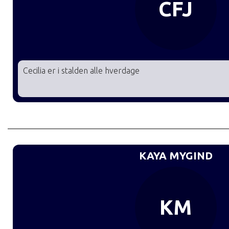
CFJ
Cecilia er i stalden alle hverdage
KAYA MYGIND
KM