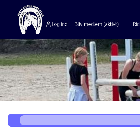
Log ind
Bliv medlem (aktivt)
Ri