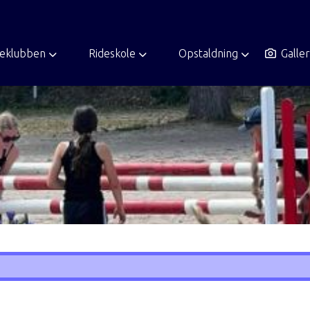
deklubben
Rideskole
Opstaldning
Galler