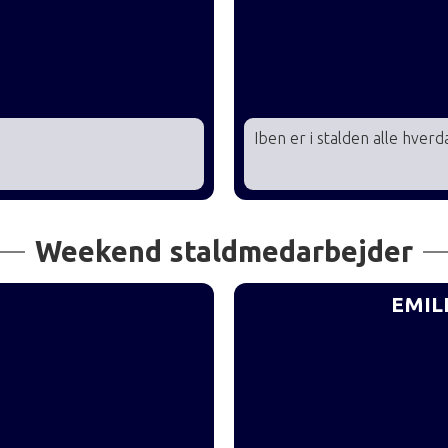
Øvede H55 fredag
Øvede H60 lørdag
Iben er i stalden alle hver
Weekend staldmedarbejder
EMIL