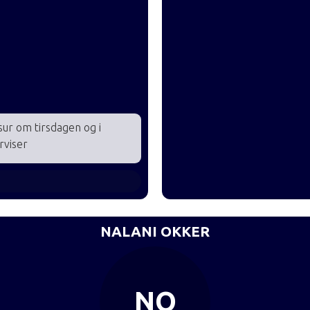
sur om tirsdagen og i
rviser
NALANI OKKER
NO